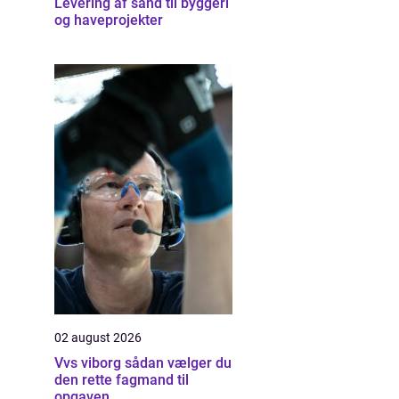
Levering af sand til byggeri
og haveprojekter
02 august 2026
Vvs viborg sådan vælger du
den rette fagmand til
opgaven