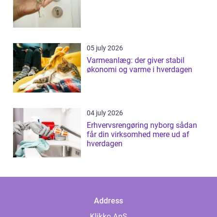
05 july 2026
Varmeanlæg: der giver stabil
økonomi og varme i hverdagen
04 july 2026
Erhvervsrengøring nyborg sådan
får din virksomhed mere ud af
hverdagen
Address