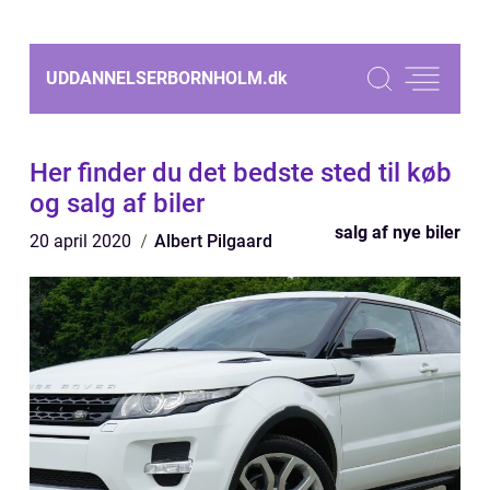
UDDANNELSERBORNHOLM.
dk
Her finder du det bedste sted til køb
og salg af biler
salg af nye biler
20 april 2020
Albert Pilgaard