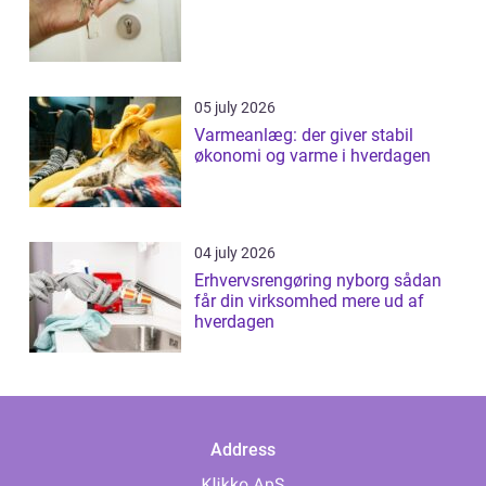
05 july 2026
Varmeanlæg: der giver stabil
økonomi og varme i hverdagen
04 july 2026
Erhvervsrengøring nyborg sådan
får din virksomhed mere ud af
hverdagen
Address