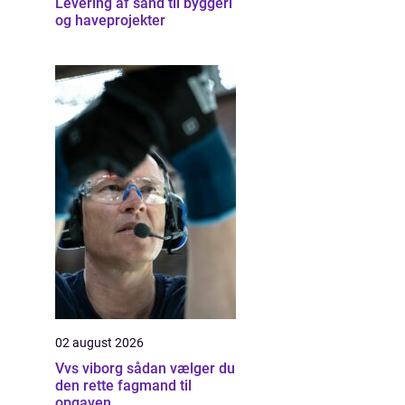
Levering af sand til byggeri
og haveprojekter
02 august 2026
Vvs viborg sådan vælger du
den rette fagmand til
opgaven