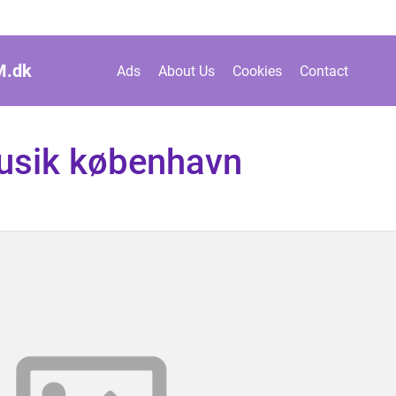
M.
dk
Ads
About Us
Cookies
Contact
usik københavn