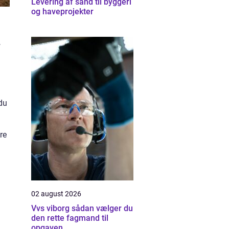
Levering af sand til byggeri
og haveprojekter
r
 du
re
02 august 2026
Vvs viborg sådan vælger du
den rette fagmand til
opgaven