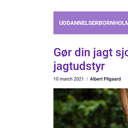
UDDANNELSERBORNHOL
Gør din jagt s
jagtudstyr
10 march 2021
Albert Pilgaard