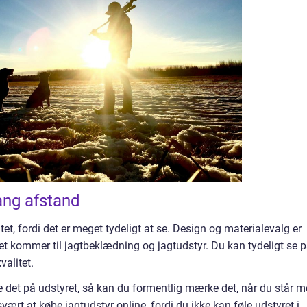
lang afstand
et, fordi det er meget tydeligt at se. Design og materialevalg er
det kommer til jagtbeklædning og jagtudstyr. Du kan tydeligt se 
valitet.
e det på udstyret, så kan du formentlig mærke det, når du står 
ært at købe jagtudstyr online, fordi du ikke kan føle udstyret i