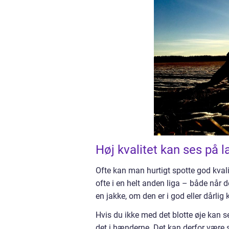
Høj kvalitet kan ses på 
Ofte kan man hurtigt spotte god kvalit
ofte i en helt anden liga – både når 
en jakke, om den er i god eller dårlig k
Hvis du ikke med det blotte øje kan s
det i hænderne. Det kan derfor være sv