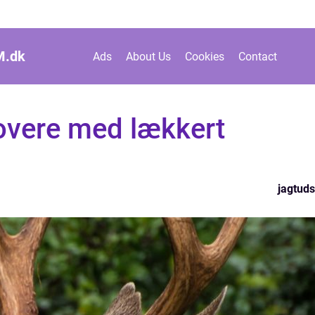
M.
dk
Ads
About Us
Cookies
Contact
jovere med lækkert
jagtuds