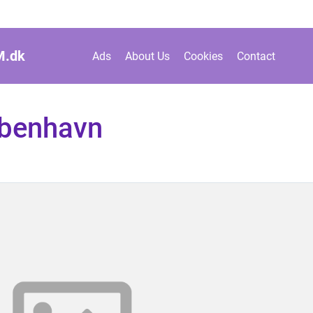
M.
dk
Ads
About Us
Cookies
Contact
øbenhavn