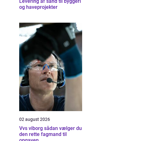
Levering af sand til byggeri
og haveprojekter
02 august 2026
Vvs viborg sådan vælger du
den rette fagmand til
opgaven