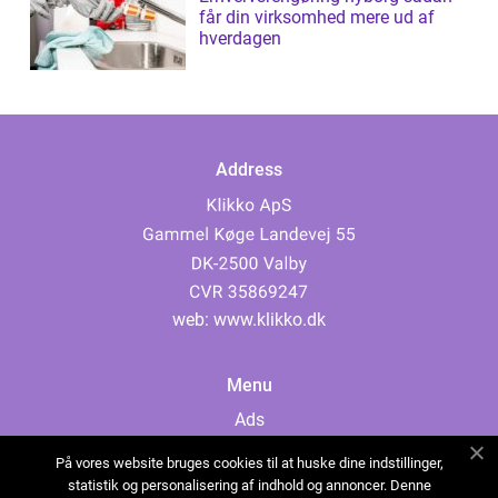
får din virksomhed mere ud af
hverdagen
Address
web:
www.klikko.dk
Menu
Ads
About Us
På vores website bruges cookies til at huske dine indstillinger,
Cookies
statistik og personalisering af indhold og annoncer. Denne