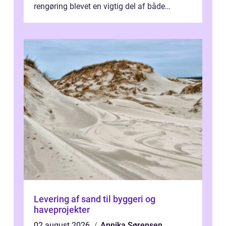
rengøring blevet en vigtig del af både
arbejdsmiljø, trivsel og virksomhedens
samlede ...
Levering af sand til byggeri og
haveprojekter
02 august 2026
Annika Sørensen