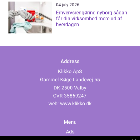
04 july 2026
Erhvervsrengøring nyborg sådan
får din virksomhed mere ud af
hverdagen
Address
web:
www.klikko.dk
Menu
Ads