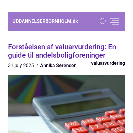
UDDANNELSERBORNHOLM.
dk
Forståelsen af valuarvurdering: En
guide til andelsboligforeninger
valuarvurdering
31 july 2025
Annika Sørensen