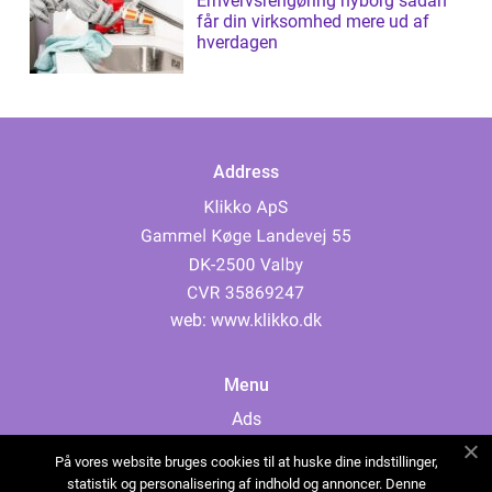
Erhvervsrengøring nyborg sådan
får din virksomhed mere ud af
hverdagen
Address
web:
www.klikko.dk
Menu
Ads
About Us
På vores website bruges cookies til at huske dine indstillinger,
Cookies
statistik og personalisering af indhold og annoncer. Denne