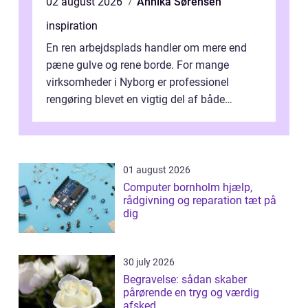
02 august 2026
Annika Sørensen
inspiration
En ren arbejdsplads handler om mere end
pæne gulve og rene borde. For mange
virksomheder i Nyborg er professionel
rengøring blevet en vigtig del af både
arbejdsmiljø, trivsel og virksomhedens
samlede ...
01 august 2026
Computer bornholm hjælp,
rådgivning og reparation tæt på
dig
30 july 2026
Begravelse: sådan skaber
pårørende en tryg og værdig
afsked