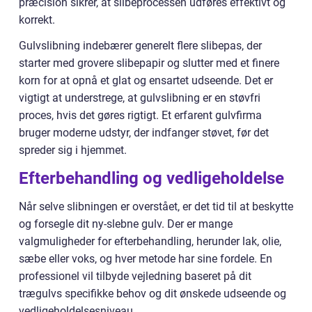
præcision sikrer, at slibeprocessen udføres effektivt og
korrekt.
Gulvslibning indebærer generelt flere slibepas, der
starter med grovere slibepapir og slutter med et finere
korn for at opnå et glat og ensartet udseende. Det er
vigtigt at understrege, at gulvslibning er en støvfri
proces, hvis det gøres rigtigt. Et erfarent gulvfirma
bruger moderne udstyr, der indfanger støvet, før det
spreder sig i hjemmet.
Efterbehandling og vedligeholdelse
Når selve slibningen er overstået, er det tid til at beskytte
og forsegle dit ny-slebne gulv. Der er mange
valgmuligheder for efterbehandling, herunder lak, olie,
sæbe eller voks, og hver metode har sine fordele. En
professionel vil tilbyde vejledning baseret på dit
trægulvs specifikke behov og dit ønskede udseende og
vedligeholdelsesniveau.