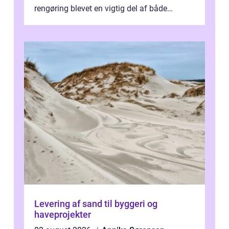
rengøring blevet en vigtig del af både
arbejdsmiljø, trivsel og virksomhedens
samlede ...
Levering af sand til byggeri og
haveprojekter