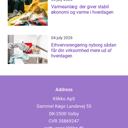
Varmeanlæg: der giver stabil
økonomi og varme i hverdagen
04 july 2026
Erhvervsrengøring nyborg sådan
får din virksomhed mere ud af
hverdagen
Address