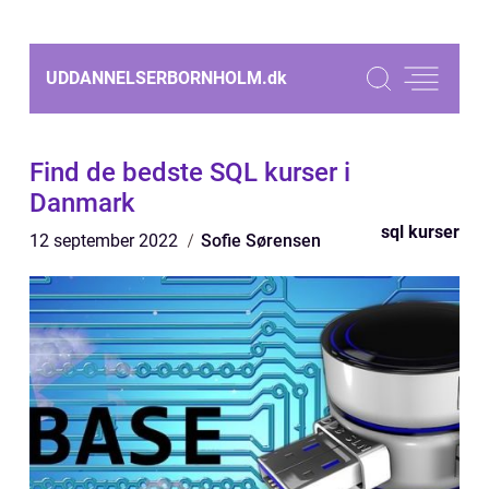
UDDANNELSERBORNHOLM.
dk
Find de bedste SQL kurser i
Danmark
sql kurser
12 september 2022
Sofie Sørensen