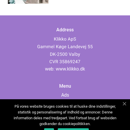
Address
web:
www.klikko.dk
Menu
Ads
About Us
På vores website bruges cookies til at huske dine indstillinger,
Cookies
statistik og personalisering af indhold og annoncer. Denne
information deles med tredjepart. Ved fortsat brug af websiden
Contact
godkender du cookiepolitikken.
Sitemap