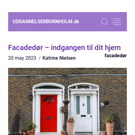
UDDANNELSERBORNHOLM.
dk
Facadedør – indgangen til dit hjem
facadedør
20 may 2023
Katrine Nielsen