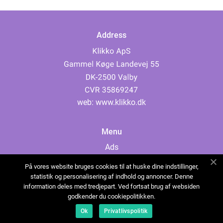
Address
web:
www.klikko.dk
Menu
Ads
About Us
På vores website bruges cookies til at huske dine indstillinger,
Cookies
statistik og personalisering af indhold og annoncer. Denne
information deles med tredjepart. Ved fortsat brug af websiden
Contact
godkender du cookiepolitikken.
Sitemap
Ok
Privatlivspolitik