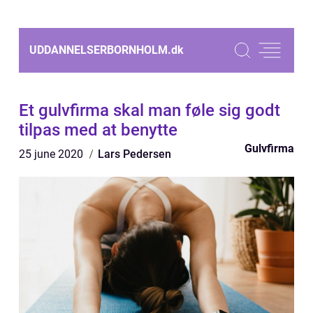
UDDANNELSERBORNHOLM.
dk
Et gulvfirma skal man føle sig godt
tilpas med at benytte
Gulvfirma
25 june 2020
Lars Pedersen