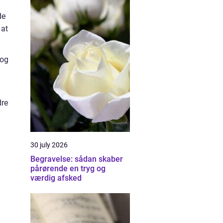
de
 at
 og
dre
30 july 2026
Begravelse: sådan skaber
pårørende en tryg og
værdig afsked