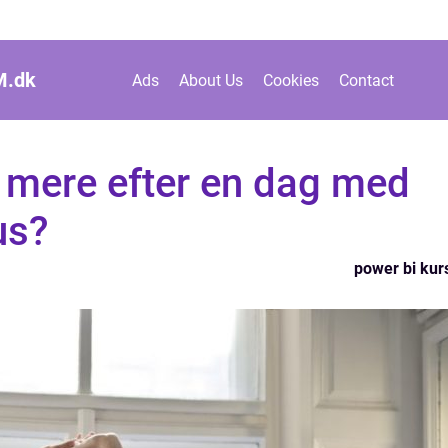
M.
dk
Ads
About Us
Cookies
Contact
il mere efter en dag med
us?
power bi kur