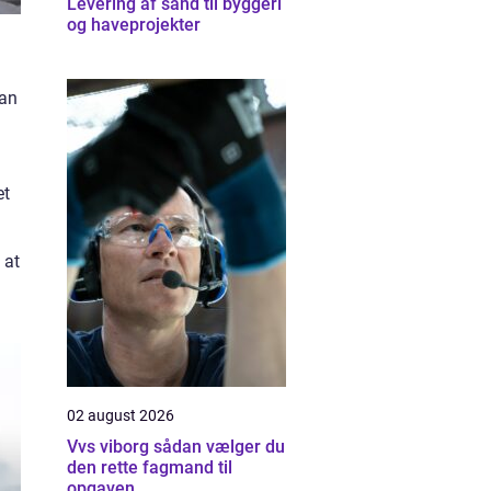
Levering af sand til byggeri
og haveprojekter
man
et
 at
02 august 2026
Vvs viborg sådan vælger du
den rette fagmand til
opgaven