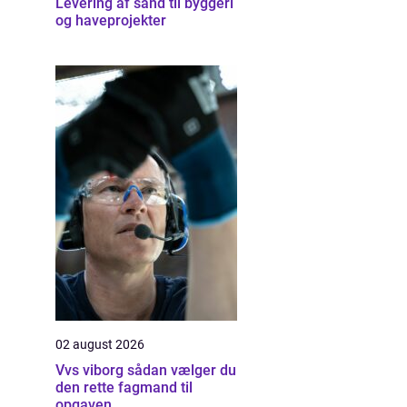
Levering af sand til byggeri
og haveprojekter
02 august 2026
Vvs viborg sådan vælger du
den rette fagmand til
opgaven