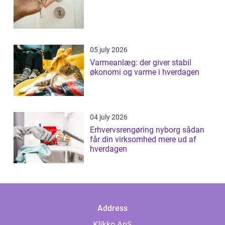
05 july 2026
Varmeanlæg: der giver stabil
økonomi og varme i hverdagen
04 july 2026
Erhvervsrengøring nyborg sådan
får din virksomhed mere ud af
hverdagen
Address