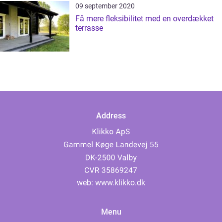
09 september 2020
Få mere fleksibilitet med en overdækket
terrasse
Address
web:
www.klikko.dk
Menu