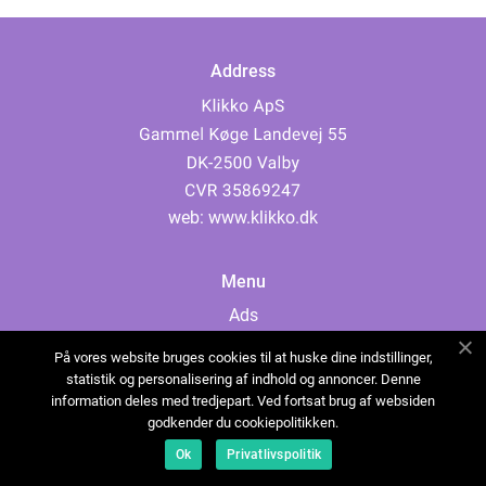
Address
web:
www.klikko.dk
Menu
Ads
About Us
På vores website bruges cookies til at huske dine indstillinger,
Cookies
statistik og personalisering af indhold og annoncer. Denne
information deles med tredjepart. Ved fortsat brug af websiden
Contact
godkender du cookiepolitikken.
Sitemap
Ok
Privatlivspolitik