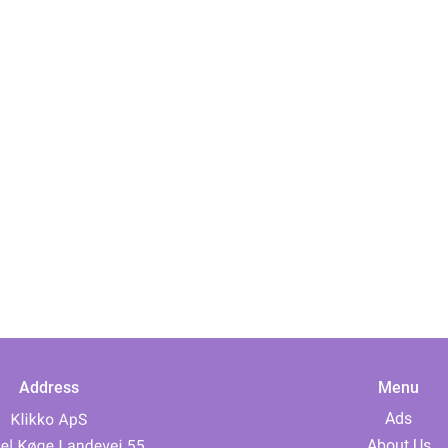
Address
Menu
Ads
About Us