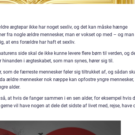
ældre ægtepar ikke har noget sexliv, og det kan måske hænge
r fra nogle ældre mennesker, man er vokset op med – og man
ig, at ens forældre har haft et sexliv.
turens side skal de ikke kunne levere flere børn til verden, og d
 hinanden i ægteskabet, som man synes, hører sig til.
, som de færreste mennesker føler sig tiltrukket af, og sådan sk
se, da ældre mennesker nok næppe kan opfostre yngre mennesker,
gre alder.
så, at hvis de fanger sammen i en sen alder, for eksempel hvis 
gerne vil have nogen at dele det sidste af livet med, rejse, have 