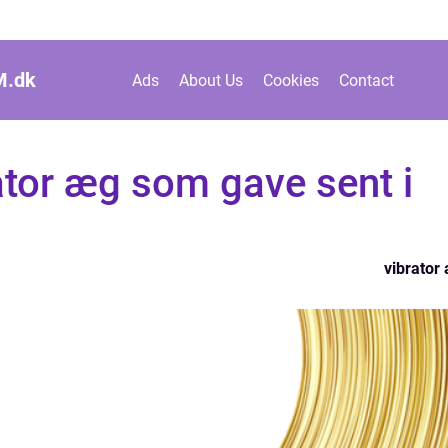
M.
dk
Ads
About Us
Cookies
Contact
rator æg som gave sent i
vibrator