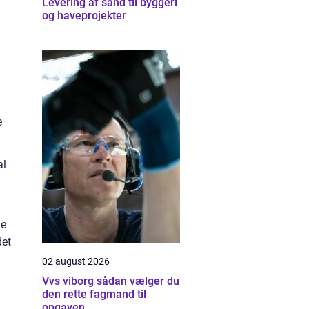
Levering af sand til byggeri
og haveprojekter
e
al
de
det
02 august 2026
Vvs viborg sådan vælger du
den rette fagmand til
opgaven