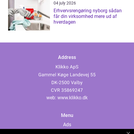
04 july 2026
Erhvervsrengøring nyborg sådan
får din virksomhed mere ud af
hverdagen
Address
web:
www.klikko.dk
Menu
Ads
About Us