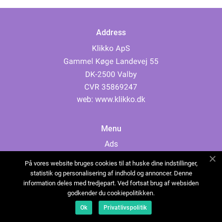
Address
web:
www.klikko.dk
Menu
Ads
About Us
På vores website bruges cookies til at huske dine indstillinger,
Cookies
statistik og personalisering af indhold og annoncer. Denne
information deles med tredjepart. Ved fortsat brug af websiden
Contact
godkender du cookiepolitikken.
Sitemap
Ok
Privatlivspolitik