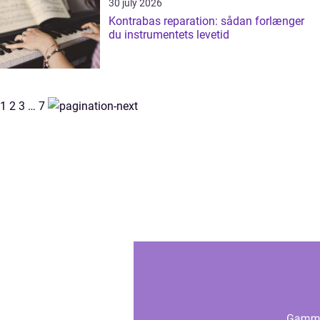
30 july 2026
Kontrabas reparation: sådan forlænger
du instrumentets levetid
1
2
3
…
7