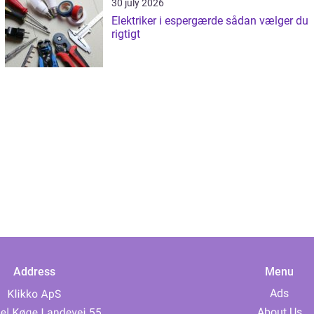
30 july 2026
Elektriker i espergærde sådan vælger du
rigtigt
Address
Menu
Ads
About Us