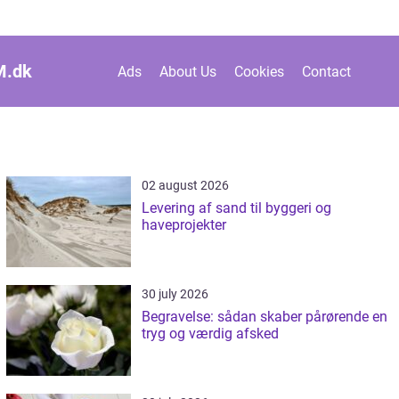
M.
dk
Ads
About Us
Cookies
Contact
02 august 2026
Levering af sand til byggeri og
haveprojekter
30 july 2026
Begravelse: sådan skaber pårørende en
tryg og værdig afsked