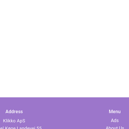
Address
Menu
Ads
About Us