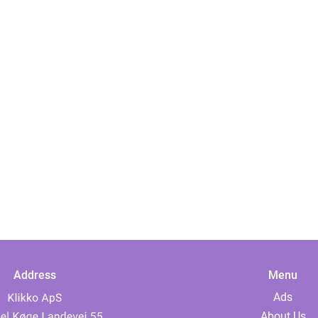
Address
Menu
Ads
About Us