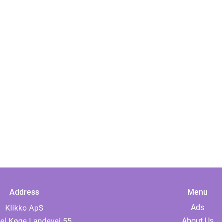
Address
Menu
Ads
About Us