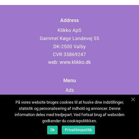
Address
web:
www.klikko.dk
Menu
Ads
About Us
På vores website bruges cookies til at huske dine indstillinger,
Cookies
statistik og personalisering af indhold og annoncer. Denne
information deles med tredjepart. Ved fortsat brug af websiden
Contact
godkender du cookiepolitikken.
Sitemap
Ok
Privatlivspolitik