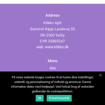
Address
web:
www.klikko.dk
Menu
Ads
About Us
På vores website bruges cookies til at huske dine indstillinger,
Cookies
statistik og personalisering af indhold og annoncer. Denne
information deles med tredjepart. Ved fortsat brug af websiden
Contact
godkender du cookiepolitikken.
Sitemap
Ok
Privatlivspolitik