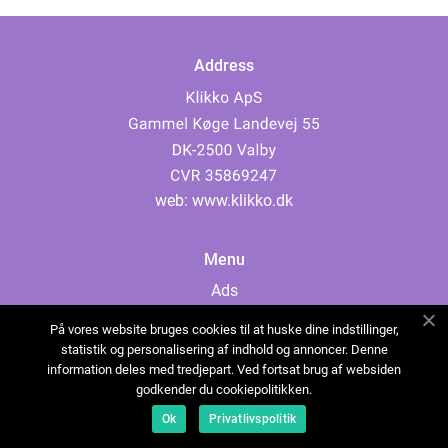
Address
web:
www.klikko.dk
Menu
Ads
About Us
På vores website bruges cookies til at huske dine indstillinger,
Cookies
statistik og personalisering af indhold og annoncer. Denne
information deles med tredjepart. Ved fortsat brug af websiden
Contact
godkender du cookiepolitikken.
Sitemap
Ok
Privatlivspolitik