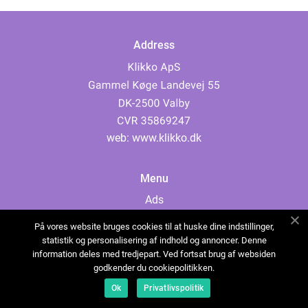
Address
web:
www.klikko.dk
Menu
Ads
About Us
På vores website bruges cookies til at huske dine indstillinger,
Cookies
statistik og personalisering af indhold og annoncer. Denne
information deles med tredjepart. Ved fortsat brug af websiden
Contact
godkender du cookiepolitikken.
Sitemap
Ok
Privatlivspolitik