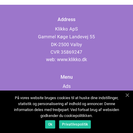
Address
web:
www.klikko.dk
Menu
Ads
About Us
På vores website bruges cookies til at huske dine indstillinger,
Cookies
statistik og personalisering af indhold og annoncer. Denne
information deles med tredjepart. Ved fortsat brug af websiden
Contact
godkender du cookiepolitikken.
Sitemap
Ok
Privatlivspolitik