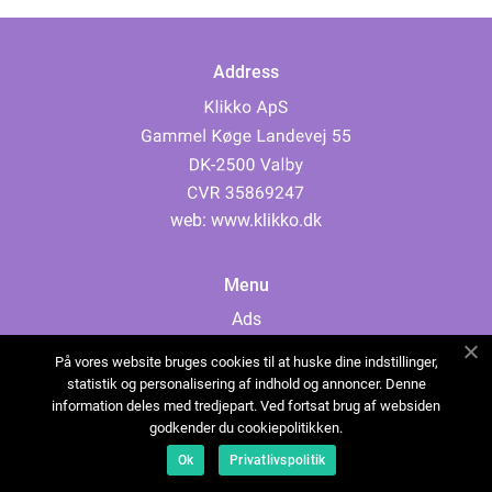
Address
web:
www.klikko.dk
Menu
Ads
About Us
På vores website bruges cookies til at huske dine indstillinger,
Cookies
statistik og personalisering af indhold og annoncer. Denne
information deles med tredjepart. Ved fortsat brug af websiden
Contact
godkender du cookiepolitikken.
Sitemap
Ok
Privatlivspolitik