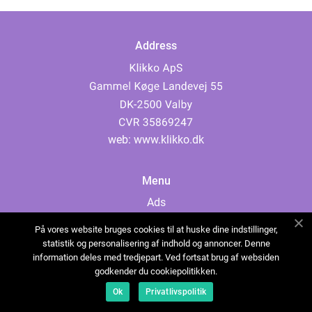
Address
web:
www.klikko.dk
Menu
Ads
About Us
På vores website bruges cookies til at huske dine indstillinger,
Cookies
statistik og personalisering af indhold og annoncer. Denne
information deles med tredjepart. Ved fortsat brug af websiden
Contact
godkender du cookiepolitikken.
Sitemap
Ok
Privatlivspolitik