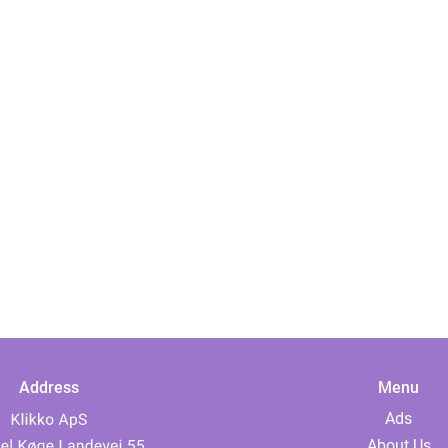
Address
Menu
Ads
About Us