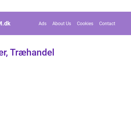
M.
dk
Ads
About Us
Cookies
Contact
er, Træhandel