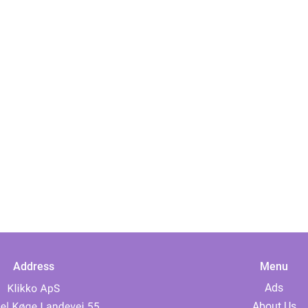
Address
Menu
Ads
About Us