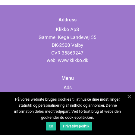
Address
web:
www.klikko.dk
Menu
Ads
About Us
På vores website bruges cookies til at huske dine indstillinger,
Cookies
statistik og personalisering af indhold og annoncer. Denne
information deles med tredjepart. Ved fortsat brug af websiden
Contact
godkender du cookiepolitikken.
Sitemap
Ok
Privatlivspolitik