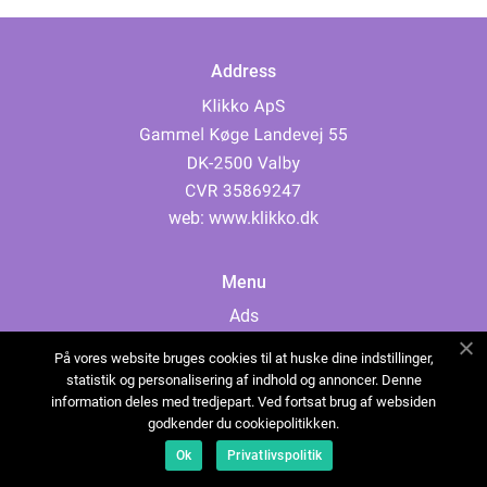
Address
web:
www.klikko.dk
Menu
Ads
About Us
På vores website bruges cookies til at huske dine indstillinger,
Cookies
statistik og personalisering af indhold og annoncer. Denne
information deles med tredjepart. Ved fortsat brug af websiden
Contact
godkender du cookiepolitikken.
Sitemap
Ok
Privatlivspolitik