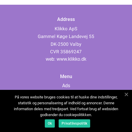
Address
web:
www.klikko.dk
Menu
Ads
About Us
På vores website bruges cookies til at huske dine indstillinger,
Cookies
statistik og personalisering af indhold og annoncer. Denne
information deles med tredjepart. Ved fortsat brug af websiden
Contact
godkender du cookiepolitikken.
Sitemap
Ok
Privatlivspolitik