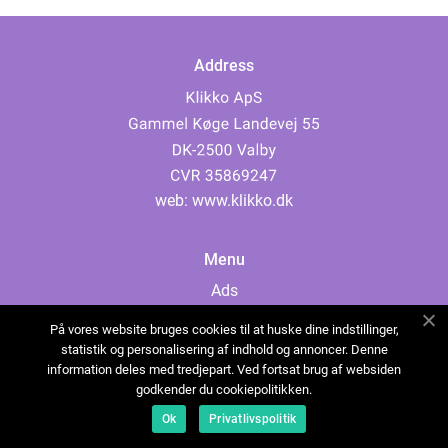
Address
web:
www.klikko.dk
Menu
Ads
About Us
På vores website bruges cookies til at huske dine indstillinger,
Cookies
statistik og personalisering af indhold og annoncer. Denne
information deles med tredjepart. Ved fortsat brug af websiden
Contact
godkender du cookiepolitikken.
Sitemap
Ok
Privatlivspolitik