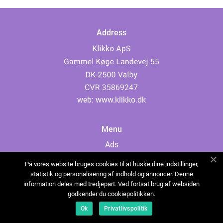
Address
web:
www.klikko.dk
Menu
Ads
About Us
På vores website bruges cookies til at huske dine indstillinger,
Cookies
statistik og personalisering af indhold og annoncer. Denne
information deles med tredjepart. Ved fortsat brug af websiden
Contact
godkender du cookiepolitikken.
Sitemap
Ok
Privatlivspolitik