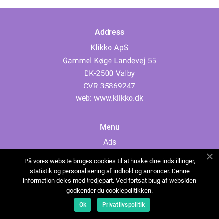
Address
web:
www.klikko.dk
Menu
Ads
About Us
På vores website bruges cookies til at huske dine indstillinger,
Cookies
statistik og personalisering af indhold og annoncer. Denne
information deles med tredjepart. Ved fortsat brug af websiden
Contact
godkender du cookiepolitikken.
Sitemap
Ok
Privatlivspolitik