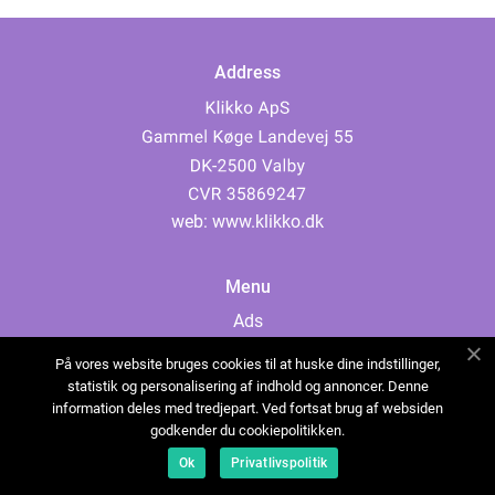
Address
web:
www.klikko.dk
Menu
Ads
About Us
På vores website bruges cookies til at huske dine indstillinger,
Cookies
statistik og personalisering af indhold og annoncer. Denne
information deles med tredjepart. Ved fortsat brug af websiden
Contact
godkender du cookiepolitikken.
Sitemap
Ok
Privatlivspolitik