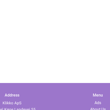
Address
Menu
Ads
About Us