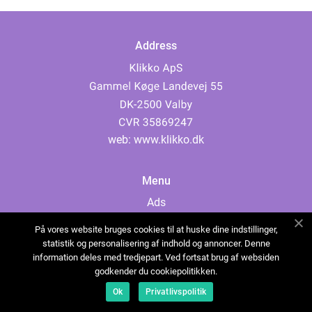
Address
web:
www.klikko.dk
Menu
Ads
About Us
På vores website bruges cookies til at huske dine indstillinger,
Cookies
statistik og personalisering af indhold og annoncer. Denne
information deles med tredjepart. Ved fortsat brug af websiden
Contact
godkender du cookiepolitikken.
Sitemap
Ok
Privatlivspolitik