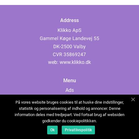
Address
web:
www.klikko.dk
Menu
Ads
About Us
På vores website bruges cookies til at huske dine indstillinger,
Cookies
statistik og personalisering af indhold og annoncer. Denne
information deles med tredjepart. Ved fortsat brug af websiden
Contact
godkender du cookiepolitikken.
Sitemap
Ok
Privatlivspolitik