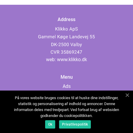
Address
web:
www.klikko.dk
Menu
Ads
About Us
På vores website bruges cookies til at huske dine indstillinger,
Cookies
statistik og personalisering af indhold og annoncer. Denne
information deles med tredjepart. Ved fortsat brug af websiden
Contact
godkender du cookiepolitikken.
Sitemap
Ok
Privatlivspolitik