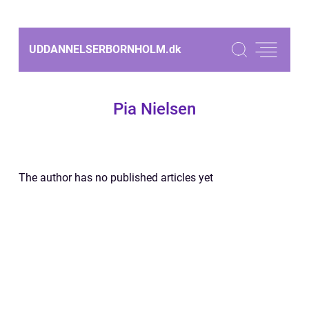
UDDANNELSERBORNHOLM.
dk
Pia Nielsen
The author has no published articles yet